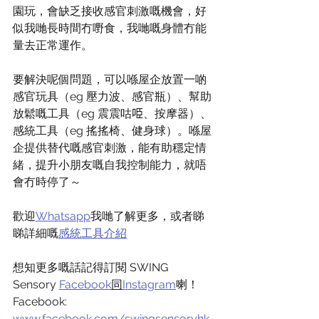
園玩，會缺乏接收感官刺激嘅機會，好
似我哋長時間冇嘢食，我哋嘅身體冇能
量去正常運作。
要解決呢個問題，可以喺屋企放置一啲
感官玩具（eg 壓力波、感官瓶）、幫助
放鬆嘅工具（eg 震震咕𠱸、按摩器）、
感統工具（eg 搖搖椅、健身球）。喺屋
企提供替代嘅感官刺激，能有助穩定情
緒，提升小朋友嘅自我控制能力，就唔
會冇時停了～
歡迎
Whatsapp
我哋了解更多，或者睇
睇詳細嘅
感統工具介紹
想知更多嘅話記得訂閱 SWING 
Sensory 
Facebook
同
Instagram
喇！
Facebook: 
www.facebook.com/swingsensoryhk