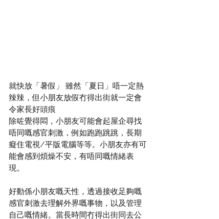
就快放「暑假」 雖然「夏日」唔一定熱
辣辣，但小朋友放假冇得出街就一定會
令家長好頭痕
除咗覺得悶，小朋友可能會起屋企尋找
唔同嘅感官刺激，例如跑跑跳跳，長期
癡住電視/平版電腦等等。小朋友亦有可
能會感到煩燥不安，有唔同嘅情緒表
現。
好動係小朋友嘅天性，透過接收足夠嘅
感官刺激去理解外界嘅事物，以及管理
自己嘅情緒。當長時間冇得出街同去公