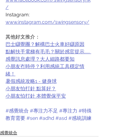
/
Instagram: 
www.instagram.com/swingsensory/
其他好文推介：
巴士瞓覺團？解構巴士火車好瞓原因
點解扶手電梯有毛毛？關於感官提示...... 
感覺訊息處理？大人細路都要知
小朋友冇時停？利用感統工具穩定情
緒！
暑假感統攻略1 - 健身球
小朋友怕打針 點算好？
小朋友怕打針 本體覺保平安
#感覺統合
#專注力不足
#專注力
#特殊
教育需要
#sen
#adhd
#asd
#感統訓練
感覺統合