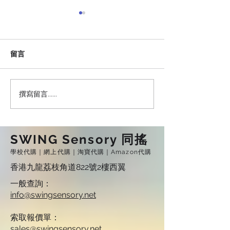
留言
撰寫留言......
做嘢做到攰 就會想郁身郁
小朋友怕打針 點
勢？
（上篇）
SWING Sensory 同搖
學校代購｜網上代購｜淘寶代購｜Amazon代購
香港九龍荔枝角道822號2樓西翼
一般查詢：
info@swingsensory.net
​索取報價單：
sales@swingsensory.net